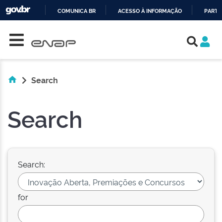
COMUNICA BR
ACESSO À INFORMAÇÃO
PARTI
Skip navigation
IR
PARA
O
CONTEÚDO
Search
Search
Search:
for