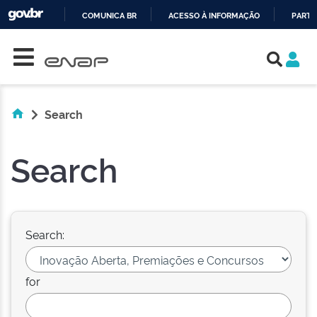
COMUNICA BR
ACESSO À INFORMAÇÃO
PARTI
Skip navigation
IR
PARA
O
CONTEÚDO
Search
Search
Search:
for