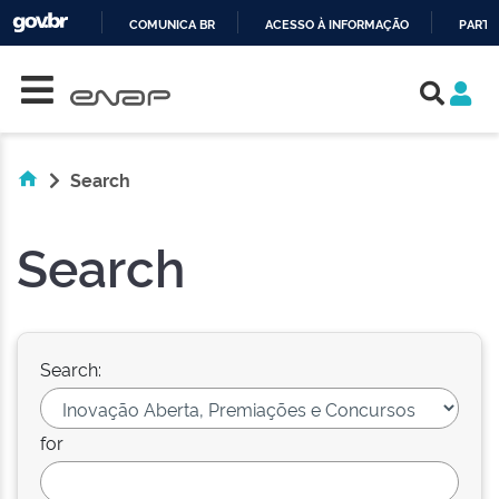
COMUNICA BR
ACESSO À INFORMAÇÃO
PARTI
Skip navigation
IR
PARA
O
CONTEÚDO
Search
Search
Search:
for