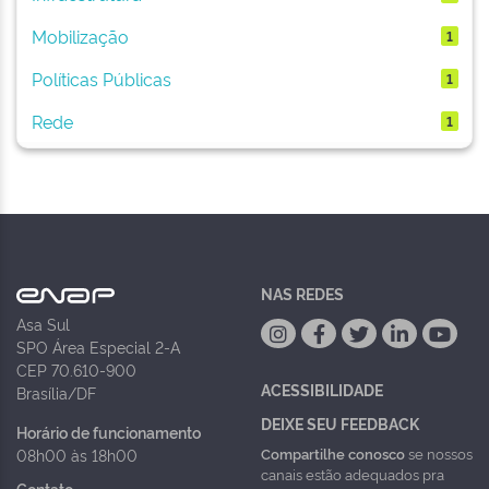
Mobilização
1
Políticas Públicas
1
Rede
1
NAS REDES
Asa Sul
SPO Área Especial 2-A
CEP 70.610-900
ACESSIBILIDADE
Brasília/DF
DEIXE SEU FEEDBACK
Horário de funcionamento
Compartilhe conosco
se nossos
08h00 às 18h00
canais estão adequados pra
Contato