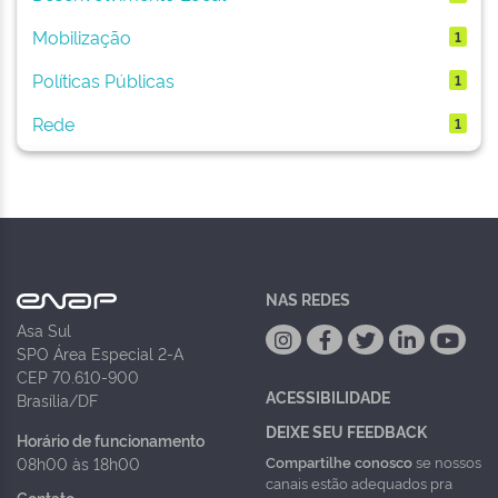
Mobilização
1
Políticas Públicas
1
Rede
1
NAS REDES
Asa Sul
SPO Área Especial 2-A
CEP 70.610-900
ACESSIBILIDADE
Brasília/DF
DEIXE SEU FEEDBACK
Horário de funcionamento
Compartilhe conosco
se nossos
08h00 às 18h00
canais estão adequados pra
Contato