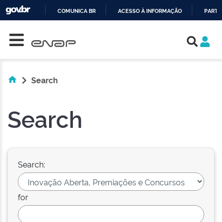
COMUNICA BR
ACESSO À INFORMAÇÃO
PARTI
Skip navigation
IR
PARA
O
CONTEÚDO
Search
Search
Search:
for