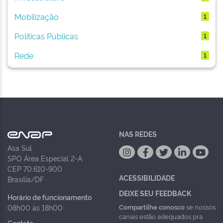
Mobilização
1
Políticas Públicas
1
Rede
1
NAS REDES
Asa Sul
SPO Área Especial 2-A
CEP 70.610-900
ACESSIBILIDADE
Brasília/DF
DEIXE SEU FEEDBACK
Horário de funcionamento
Compartilhe conosco
se nossos
08h00 às 18h00
canais estão adequados pra
Contato