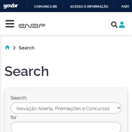
COMUNICA BR
ACESSO À INFORMAÇÃO
PARTI
Skip navigation
IR
PARA
O
CONTEÚDO
Search
Search
Search:
for