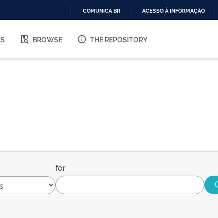
COMUNICA BR
ACESSO À INFORMAÇÃO
IR
PARA
ES
BROWSE
THE REPOSITORY
O
CONTEÚDO
for