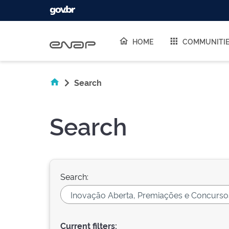
Skip navigation
HOME
COMMUNITI
Search
Search
Search:
Current filters: