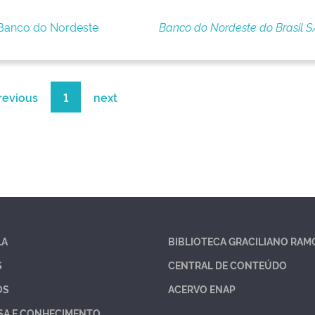
 Banco do Nordeste
Banco do Nordeste do Brasil S
revious
1
next
LA
BIBLIOTECA GRACILIANO RAM
S
CENTRAL DE CONTEÚDO
OS
ACERVO ENAP
SA E CONHECIMENTO