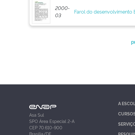
2000-
Farol do desenvolvimento
03
p
A ESCO
CURSO
Asa Sul
SPO Área Especial 2-A
SERVIÇ
CEP 70.610-900
Brasília/DF
PESQUI