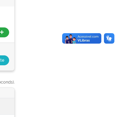
econds).