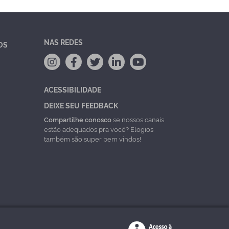
NAS REDES
OS
ACESSIBILIDADE
DEIXE SEU FEEDBACK
Compartilhe conosco
se nossos canais
estão adequados pra você? Elogios
também são super bem vindos!