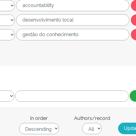
In order
Authors/record