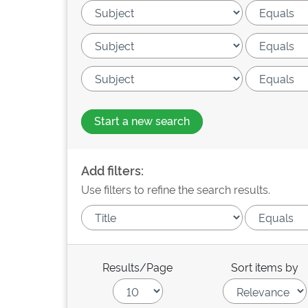
Start a new search
Add filters:
Use filters to refine the search results.
Results/Page
Sort items by