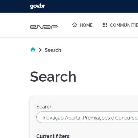
Skip navigation
HOME
COMMUNITI
Search
Search
Search:
Current filters: