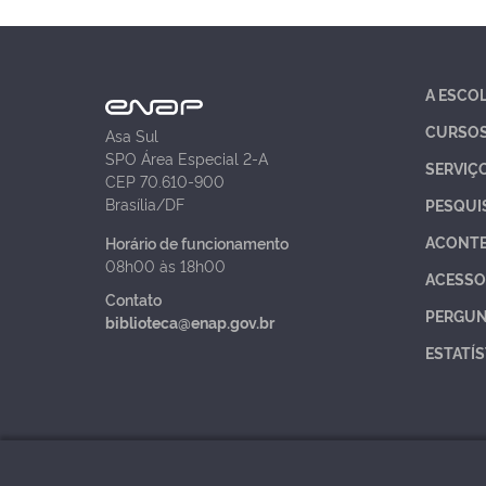
A ESCO
CURSO
Asa Sul
SPO Área Especial 2-A
SERVIÇ
CEP 70.610-900
Brasília/DF
PESQUI
ACONT
Horário de funcionamento
08h00 às 18h00
ACESSO
Contato
PERGUN
biblioteca@enap.gov.br
ESTATÍS