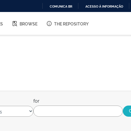
COMUNICA BR
ACESSO À INFORMAÇÃO
IR
PARA
ES
BROWSE
THE REPOSITORY
O
CONTEÚDO
for