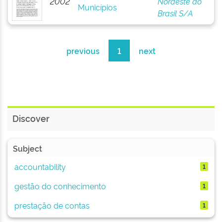
2002
Nordeste do
Municípios
Brasil S/A
previous
1
next
Discover
Subject
accountability
1
gestão do conhecimento
1
prestação de contas
1