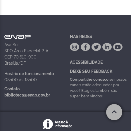
NAS REDES
Asa Sul
SPO Área Especial 2-A
CEP 70.610-900
ACESSIBILIDADE
Brasília/DF
DEIXE SEU FEEDBACK
Horário de funcionamento
Compartilhe conosco
se nossos
08h00 às 18h00
canais estão adequados pra
Contato
você? Elogios também são
biblioteca@enap.gov.br
super bem vindos!