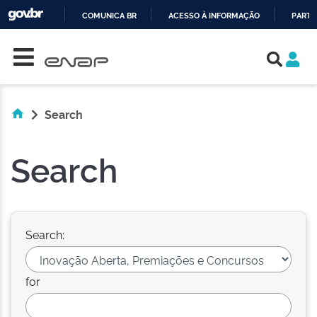
COMUNICA BR
ACESSO À INFORMAÇÃO
PARTI
Skip navigation
IR
PARA
O
CONTEÚDO
Search
Search
Search:
for