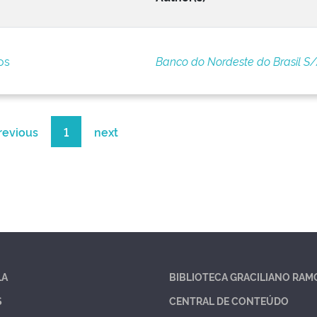
os
Banco do Nordeste do Brasil S
revious
1
next
LA
BIBLIOTECA GRACILIANO RAM
S
CENTRAL DE CONTEÚDO