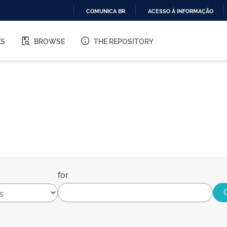
COMUNICA BR
ACESSO À INFORMAÇÃO
IR
PARA
ES
BROWSE
THE REPOSITORY
O
CONTEÚDO
for