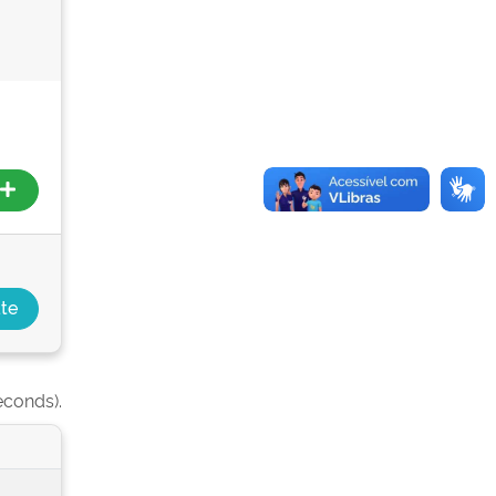
econds).