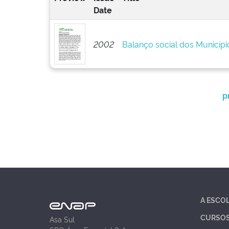
Date
2002
Balanço social dos Municípi
p
A ESCO
CURSO
Asa Sul