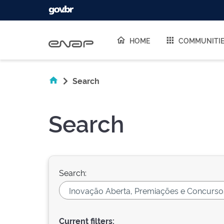
Skip navigation
HOME
COMMUNITI
Search
Search
Search:
Current filters: