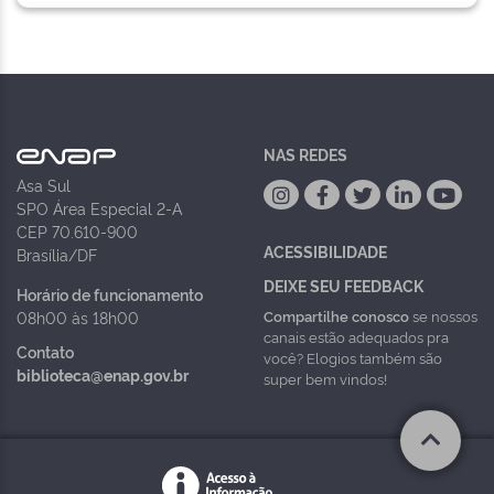
NAS REDES
Asa Sul
SPO Área Especial 2-A
CEP 70.610-900
ACESSIBILIDADE
Brasília/DF
DEIXE SEU FEEDBACK
Horário de funcionamento
Compartilhe conosco
se nossos
08h00 às 18h00
canais estão adequados pra
Contato
você? Elogios também são
biblioteca@enap.gov.br
super bem vindos!