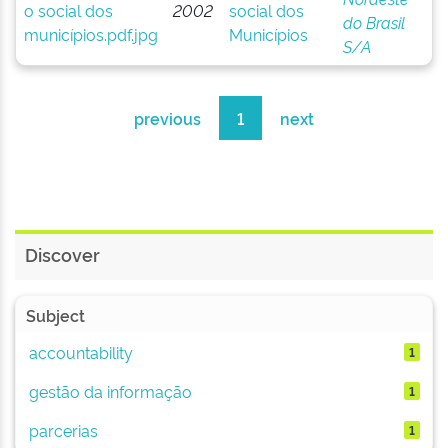
2002
social dos
do Brasil
Municípios
S/A
previous
1
next
Discover
Subject
accountability
1
gestão da informação
1
parcerias
1