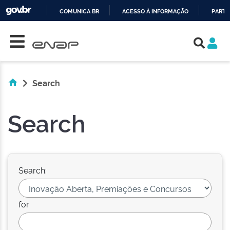
COMUNICA BR
ACESSO À INFORMAÇÃO
PARTI
Skip navigation
IR
PARA
O
CONTEÚDO
Search
Search
Search:
for