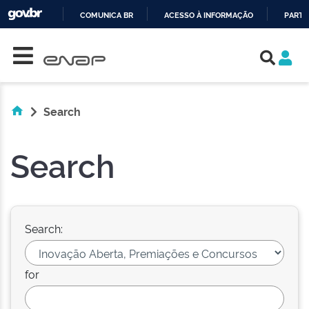
COMUNICA BR
ACESSO À INFORMAÇÃO
PARTI
Skip navigation
IR
PARA
O
CONTEÚDO
Search
Search
Search:
for