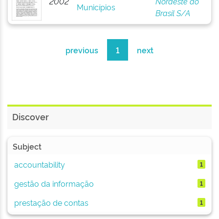
2002
Nordeste do
Municípios
Brasil S/A
previous
1
next
Discover
Subject
accountability
1
gestão da informação
1
prestação de contas
1