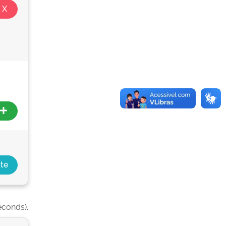
econds).