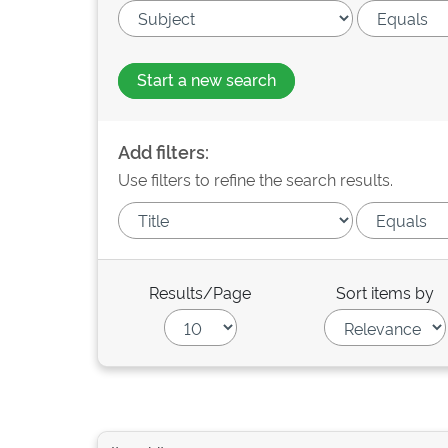
Start a new search
Add filters:
Use filters to refine the search results.
Results/Page
Sort items by