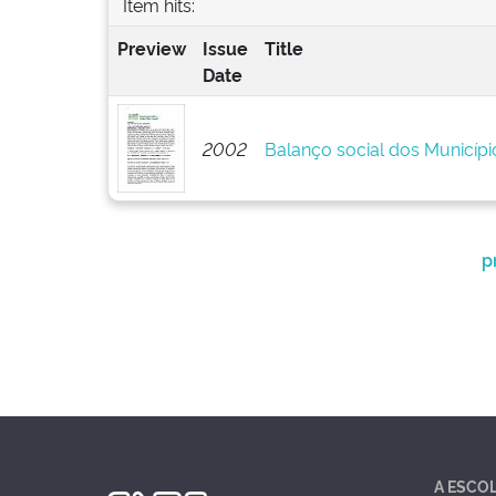
Item hits:
Preview
Issue
Title
Date
2002
Balanço social dos Municípi
p
A ESCO