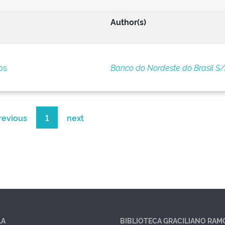
Author(s)
os
Banco do Nordeste do Brasil S
revious
1
next
LA
BIBLIOTECA GRACILIANO RAM