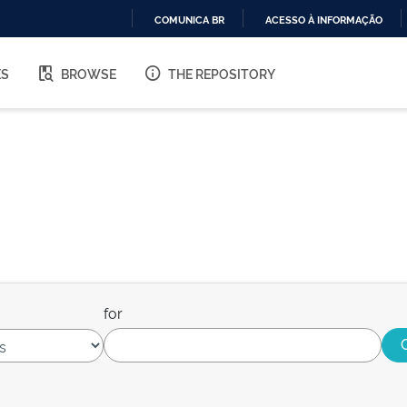
COMUNICA BR
ACESSO À INFORMAÇÃO
IR
PARA
ES
BROWSE
THE REPOSITORY
O
CONTEÚDO
for