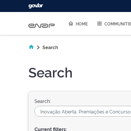
Skip navigation
HOME
COMMUNITI
Search
Search
Search:
Current filters: