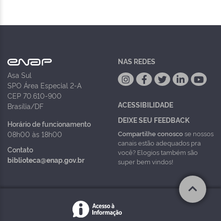
NAS REDES
Asa Sul
SPO Área Especial 2-A
CEP 70.610-900
ACESSIBILIDADE
Brasília/DF
DEIXE SEU FEEDBACK
Horário de funcionamento
Compartilhe conosco
se nossos
08h00 às 18h00
canais estão adequados pra
Contato
você? Elogios também são
biblioteca@enap.gov.br
super bem vindos!