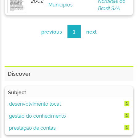
2002
Nordeste do
Municípios
Brasil S/A
previous
1
next
Discover
Subject
desenvolvimento local
1
gestão do conhecimento
1
prestação de contas
1