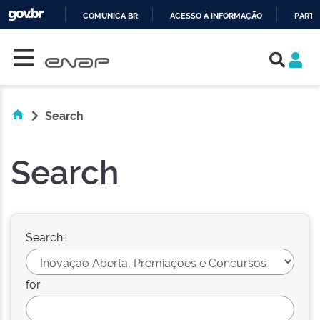
COMUNICA BR
ACESSO À INFORMAÇÃO
PARTI
Skip navigation
IR
PARA
O
CONTEÚDO
Search
Search
Search:
for