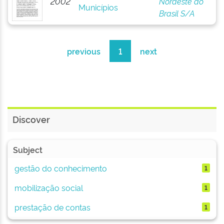
2002
Nordeste do
Municípios
Brasil S/A
previous
1
next
Discover
Subject
gestão do conhecimento
1
mobilização social
1
prestação de contas
1