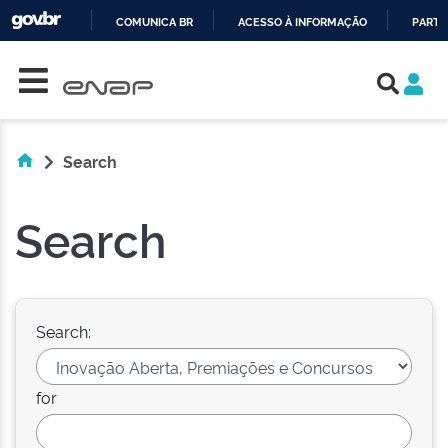
COMUNICA BR
ACESSO À INFORMAÇÃO
PARTI
Skip navigation
IR
PARA
O
CONTEÚDO
Search
Search
Search:
for