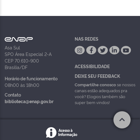
NAS REDES
Asa Sul
SPO Área Especial 2-A
CEP 70.610-900
ACESSIBILIDADE
Brasília/DF
DEIXE SEU FEEDBACK
Horário de funcionamento
Compartilhe conosco
se nossos
08h00 às 18h00
canais estão adequados pra
Contato
você? Elogios também são
biblioteca@enap.gov.br
super bem vindos!