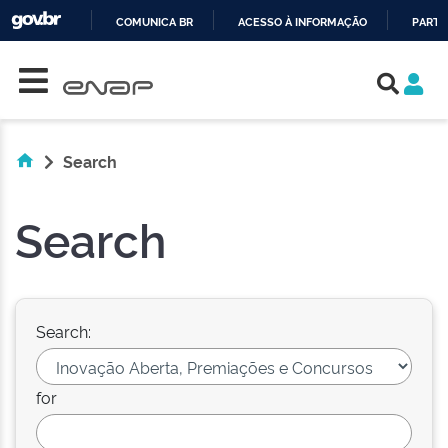
COMUNICA BR
ACESSO À INFORMAÇÃO
PARTI
Skip navigation
IR
PARA
O
CONTEÚDO
Search
Search
Search:
for