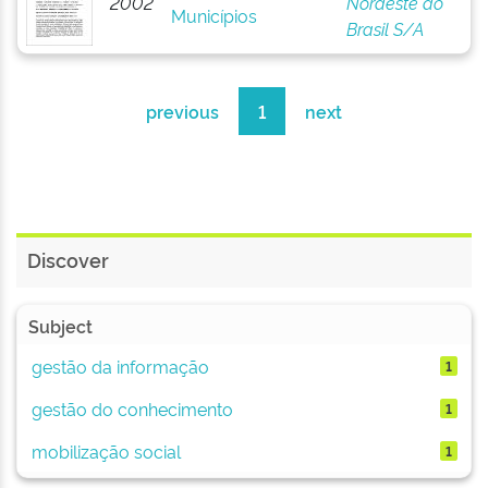
2002
Nordeste do
Municípios
Brasil S/A
previous
1
next
Discover
Subject
gestão da informação
1
gestão do conhecimento
1
mobilização social
1