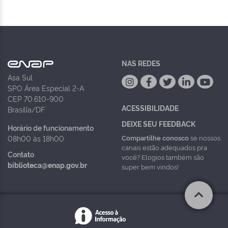
NAS REDES
Asa Sul
SPO Área Especial 2-A
CEP 70.610-900
ACESSIBILIDADE
Brasília/DF
DEIXE SEU FEEDBACK
Horário de funcionamento
Compartilhe conosco
se nossos
08h00 às 18h00
canais estão adequados pra
Contato
você? Elogios também são
biblioteca@enap.gov.br
super bem vindos!