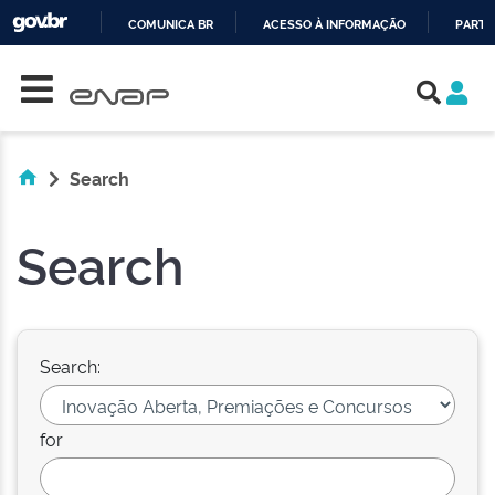
COMUNICA BR
ACESSO À INFORMAÇÃO
PARTI
Skip navigation
IR
PARA
O
CONTEÚDO
Search
Search
Search:
for