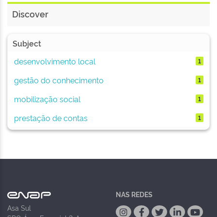
Discover
Subject
desenvolvimento local
1
gestão do conhecimento
1
mobilização social
1
prestação de contas
1
NAS REDES
Asa Sul