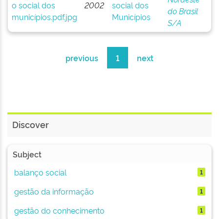
2002
social dos
do Brasil
Municípios
S/A
previous
1
next
Discover
Subject
balanço social
1
gestão da informação
1
gestão do conhecimento
1