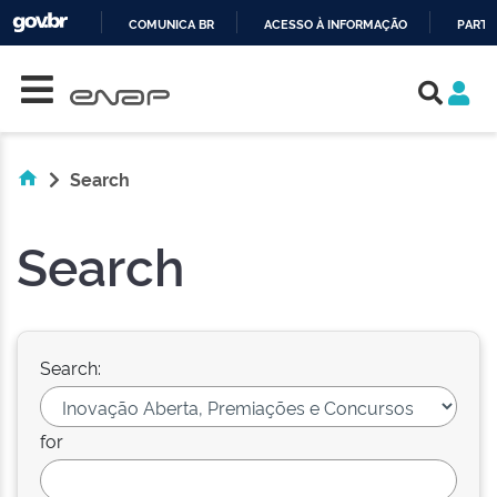
COMUNICA BR
ACESSO À INFORMAÇÃO
PARTI
Skip navigation
IR
PARA
O
CONTEÚDO
Search
Search
Search:
for