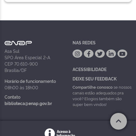
NAS REDES
Asa Sul
SPO Área Especial 2-A
CEP 70.610-900
ACESSIBILIDADE
Brasília/DF
DEIXE SEU FEEDBACK
Horário de funcionamento
Compartilhe conosco
se nossos
08h00 às 18h00
canais estão adequados pra
Contato
você? Elogios também são
biblioteca@enap.gov.br
super bem vindos!