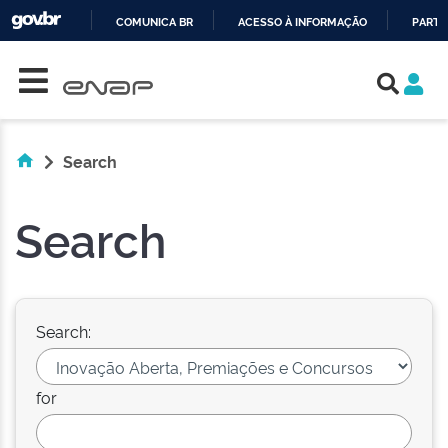
COMUNICA BR
ACESSO À INFORMAÇÃO
PARTI
Skip navigation
IR
PARA
O
CONTEÚDO
Search
Search
Search:
for