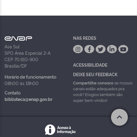
NAS REDES
Asa Sul
SPO Área Especial 2-A
CEP 70.610-900
ACESSIBILIDADE
Brasília/DF
DEIXE SEU FEEDBACK
Horário de funcionamento
Compartilhe conosco
se nossos
08h00 às 18h00
canais estão adequados pra
Contato
você? Elogios também são
biblioteca@enap.gov.br
super bem vindos!