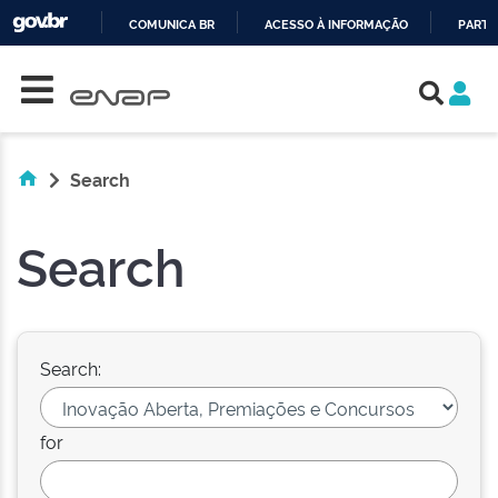
COMUNICA BR
ACESSO À INFORMAÇÃO
PARTI
Skip navigation
IR
PARA
O
CONTEÚDO
Search
Search
Search:
for