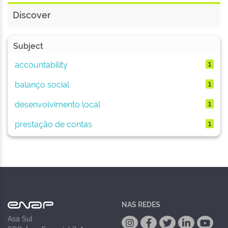
Discover
Subject
accountability
1
balanço social
1
desenvolvimento local
1
prestação de contas
1
NAS REDES
Asa Sul