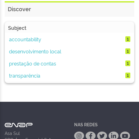
Discover
Subject
accountability
1
desenvolvimento local
1
prestação de contas
1
transparência
1
NAS REDES
Asa Sul