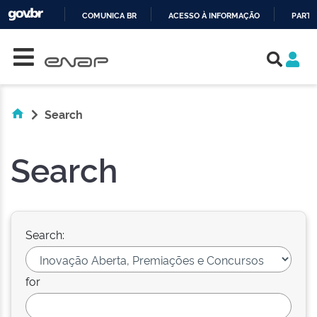
COMUNICA BR
ACESSO À INFORMAÇÃO
PARTI
Skip navigation
IR
PARA
O
CONTEÚDO
Search
Search
Search:
for