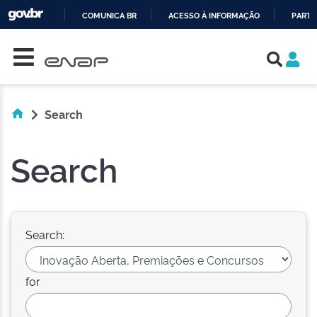
COMUNICA BR
ACESSO À INFORMAÇÃO
PARTI
Skip navigation
IR
PARA
O
CONTEÚDO
Search
Search
Search:
for