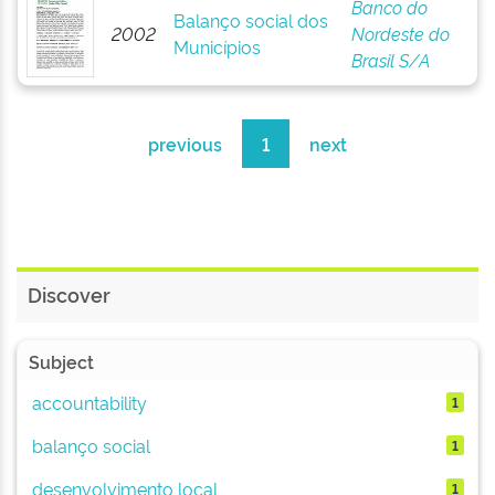
Banco do
Balanço social dos
2002
Nordeste do
Municípios
Brasil S/A
previous
1
next
Discover
Subject
accountability
1
balanço social
1
desenvolvimento local
1