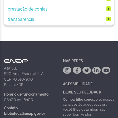
prestação de contas
1
transparência
1
NAS REDES
Asa Sul
SPO Área Especial 2-A
CEP 70.610-900
ACESSIBILIDADE
Brasília/DF
DEIXE SEU FEEDBACK
Horário de funcionamento
Compartilhe conosco
se nossos
08h00 às 18h00
canais estão adequados pra
Contato
você? Elogios também são
biblioteca@enap.gov.br
super bem vindos!