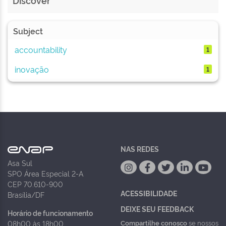
Discover
Subject
accountability
1
inovação
1
NAS REDES
Asa Sul
SPO Área Especial 2-A
CEP 70.610-900
ACESSIBILIDADE
Brasília/DF
DEIXE SEU FEEDBACK
Horário de funcionamento
Compartilhe conosco
se nossos
08h00 às 18h00