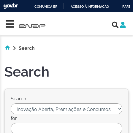
COMUNICA BR
ACESSO À INFORMAÇÃO
PARTI
Skip navigation
IR
PARA
O
CONTEÚDO
Search
Search
Search:
for