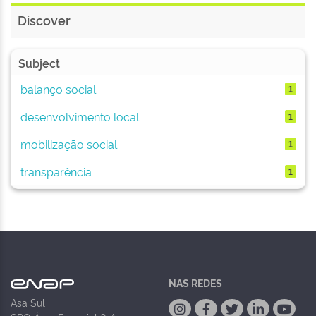
Discover
Subject
balanço social
1
desenvolvimento local
1
mobilização social
1
transparência
1
NAS REDES
Asa Sul