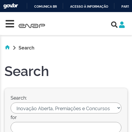
COMUNICA BR
ACESSO À INFORMAÇÃO
PARTI
Skip navigation
IR
PARA
O
CONTEÚDO
Search
Search
Search:
for