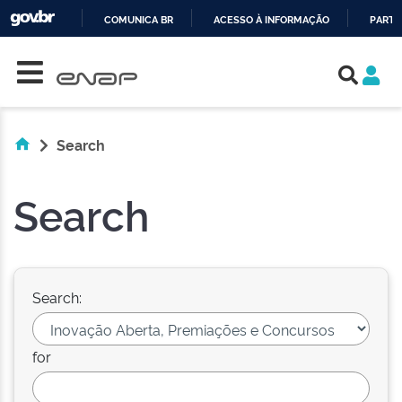
COMUNICA BR
ACESSO À INFORMAÇÃO
PARTI
Skip navigation
IR
PARA
O
CONTEÚDO
Search
Search
Search:
for