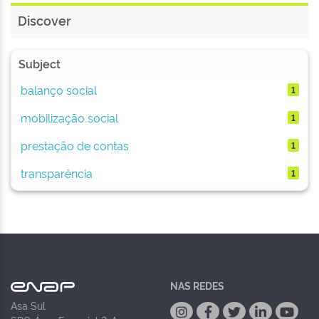
Discover
Subject
balanço social
1
mobilização social
1
prestação de contas
1
transparência
1
NAS REDES
Asa Sul