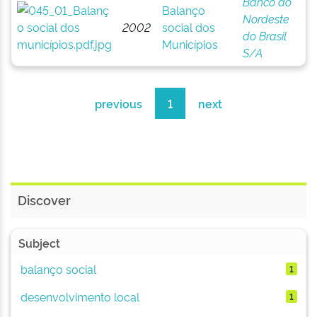
Banco do
Balanço
Nordeste
2002
social dos
do Brasil
Municípios
S/A
previous
1
next
Discover
Subject
balanço social
1
desenvolvimento local
1