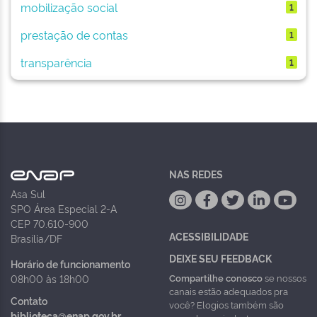
mobilização social
1
prestação de contas
1
transparência
1
NAS REDES
Asa Sul
SPO Área Especial 2-A
CEP 70.610-900
ACESSIBILIDADE
Brasília/DF
DEIXE SEU FEEDBACK
Horário de funcionamento
Compartilhe conosco
se nossos
08h00 às 18h00
canais estão adequados pra
Contato
você? Elogios também são
biblioteca@enap.gov.br