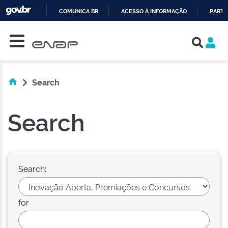
COMUNICA BR
ACESSO À INFORMAÇÃO
PARTI
Skip navigation
IR
PARA
O
CONTEÚDO
Search
Search
Search:
for