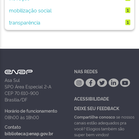
mobilização social
1
transparência
1
NAS REDES
Asa Sul
SPO Área Especial 2-A
CEP 70.610-900
ACESSIBILIDADE
Brasília/DF
DEIXE SEU FEEDBACK
Horário de funcionamento
Compartilhe conosco
se nossos
08h00 às 18h00
canais estão adequados pra
Contato
você? Elogios também são
biblioteca@enap.gov.br
super bem vindos!