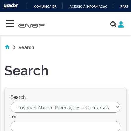
COMUNICA BR
ACESSO À INFORMAÇÃO
PARTI
Skip navigation
IR
PARA
O
CONTEÚDO
Search
Search
Search:
for