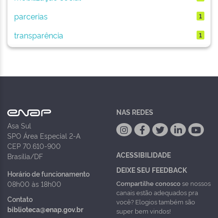
parcerias
1
transparência
1
NAS REDES
Asa Sul
SPO Área Especial 2-A
CEP 70.610-900
ACESSIBILIDADE
Brasília/DF
DEIXE SEU FEEDBACK
Horário de funcionamento
Compartilhe conosco
se nossos
08h00 às 18h00
canais estão adequados pra
Contato
você? Elogios também são
biblioteca@enap.gov.br
super bem vindos!