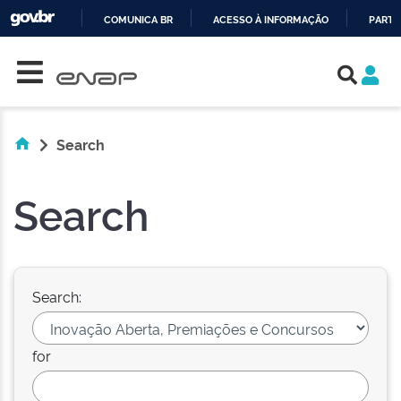
COMUNICA BR
ACESSO À INFORMAÇÃO
PARTI
Skip navigation
IR
PARA
O
CONTEÚDO
Search
Search
Search:
for