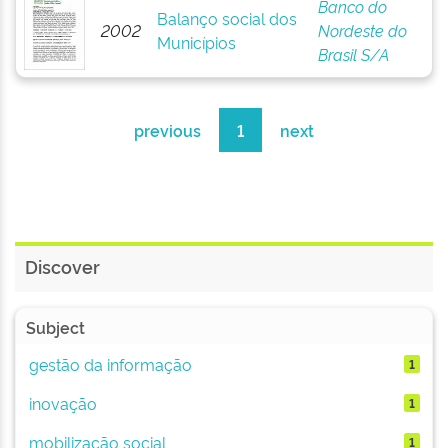
Banco do
Balanço social dos
2002
Nordeste do
Municípios
Brasil S/A
previous
1
next
Discover
Subject
gestão da informação
1
inovação
1
mobilização social
1