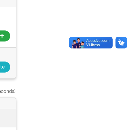
econds).