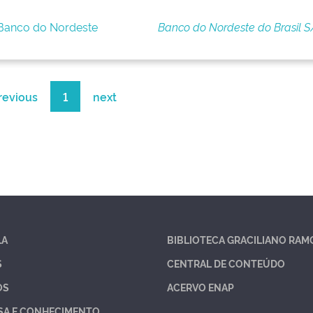
 Banco do Nordeste
Banco do Nordeste do Brasil S
revious
1
next
LA
BIBLIOTECA GRACILIANO RAM
S
CENTRAL DE CONTEÚDO
OS
ACERVO ENAP
SA E CONHECIMENTO