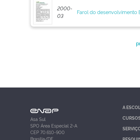
2000-
Farol do desenvolvimento
03
p
A ESCO
CURSO
Asa Sul
SPO Área Especial 2-A
SERVIÇ
CEP 70.610-900
Brasília/DF
PESQUI