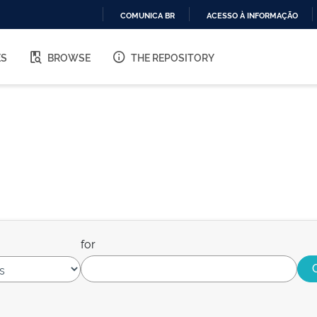
COMUNICA BR
ACESSO À INFORMAÇÃO
IR
PARA
ES
BROWSE
THE REPOSITORY
O
CONTEÚDO
for