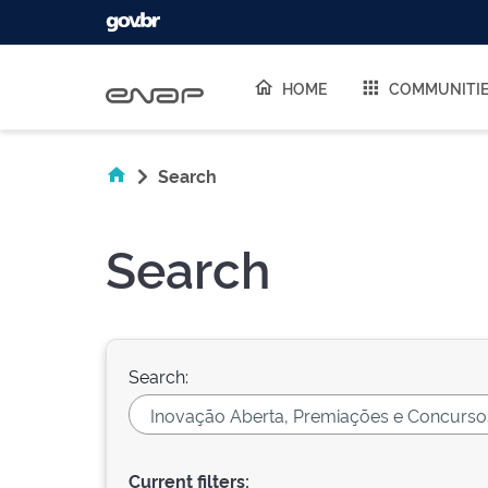
Skip navigation
HOME
COMMUNITI
Search
Search
Search:
Current filters: