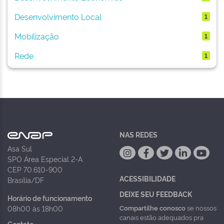
Desenvolvimento Local
1
Mobilização
1
Rede
1
NAS REDES
Asa Sul
SPO Área Especial 2-A
CEP 70.610-900
ACESSIBILIDADE
Brasília/DF
DEIXE SEU FEEDBACK
Horário de funcionamento
Compartilhe conosco
se nossos
08h00 às 18h00
canais estão adequados pra
Contato