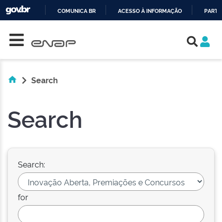
COMUNICA BR
ACESSO À INFORMAÇÃO
PARTI
Skip navigation
IR
PARA
O
CONTEÚDO
Search
Search
Search:
for