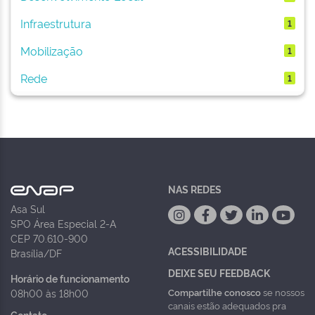
Infraestrutura
1
Mobilização
1
Rede
1
NAS REDES
Asa Sul
SPO Área Especial 2-A
CEP 70.610-900
ACESSIBILIDADE
Brasília/DF
DEIXE SEU FEEDBACK
Horário de funcionamento
Compartilhe conosco
se nossos
08h00 às 18h00
canais estão adequados pra
Contato