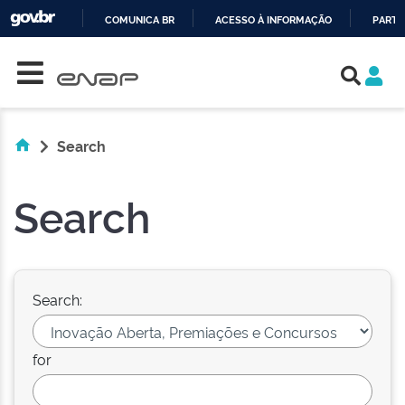
COMUNICA BR
ACESSO À INFORMAÇÃO
PARTI
Skip navigation
IR
PARA
O
CONTEÚDO
Search
Search
Search:
for