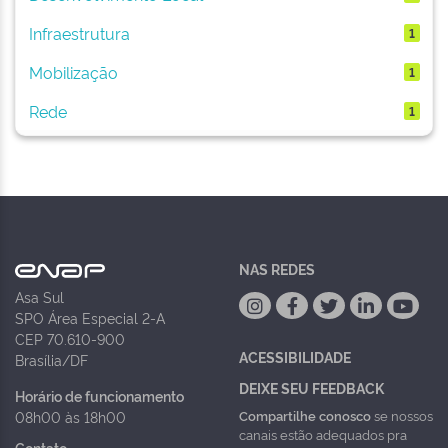
Infraestrutura
1
Mobilização
1
Rede
1
NAS REDES
Asa Sul
SPO Área Especial 2-A
CEP 70.610-900
ACESSIBILIDADE
Brasília/DF
DEIXE SEU FEEDBACK
Horário de funcionamento
Compartilhe conosco
se nossos
08h00 às 18h00
canais estão adequados pra
Contato