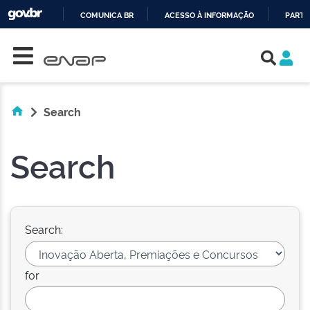
COMUNICA BR
ACESSO À INFORMAÇÃO
PARTI
Skip navigation
IR
PARA
O
CONTEÚDO
Search
Search
Search:
for