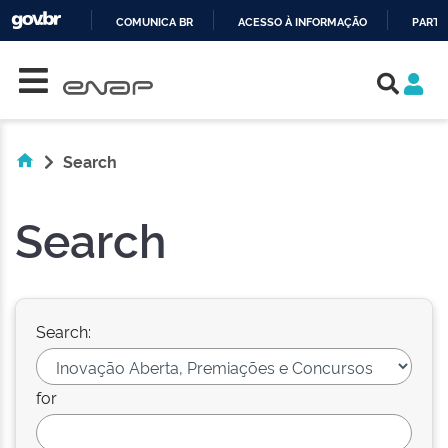
COMUNICA BR
ACESSO À INFORMAÇÃO
PARTI
Skip navigation
IR
PARA
O
CONTEÚDO
Search
Search
Search:
for