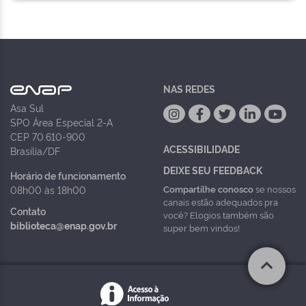
NAS REDES
Asa Sul
SPO Área Especial 2-A
CEP 70.610-900
ACESSIBILIDADE
Brasília/DF
DEIXE SEU FEEDBACK
Horário de funcionamento
Compartilhe conosco
se nossos
08h00 às 18h00
canais estão adequados pra
Contato
você? Elogios também são
biblioteca@enap.gov.br
super bem vindos!