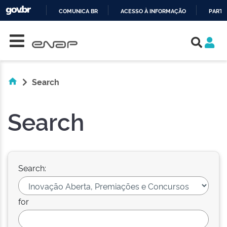
COMUNICA BR
ACESSO À INFORMAÇÃO
PARTI
Skip navigation
IR
PARA
O
CONTEÚDO
Search
Search
Search:
for