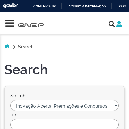
COMUNICA BR
ACESSO À INFORMAÇÃO
PARTI
Skip navigation
IR
PARA
O
CONTEÚDO
Search
Search
Search:
for