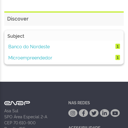
Discover
Subject
Banco do Nordeste
1
Microempreendedor
1
NAS REDES
Asa Sul
SPO Área Especial 2-A
CEP 70.610-900
ACESSIBILIDADE