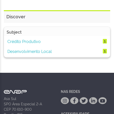
Discover
Subject
Crédito Produtivo
1
Desenvolvimento Local
1
NAS REDES
Asa Sul
SPO Área Especial 2-A
CEP 70.610-900
ACESSIBILIDADE