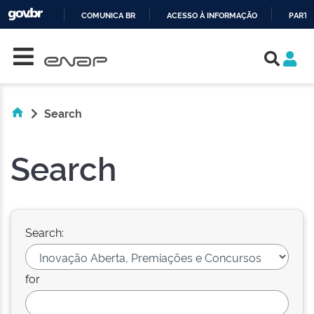
COMUNICA BR
ACESSO À INFORMAÇÃO
PARTI
Skip navigation
IR
PARA
O
CONTEÚDO
Search
Search
Search:
for