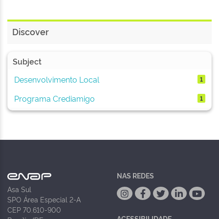
Discover
Subject
Desenvolvimento Local
1
Programa Crediamigo
1
NAS REDES
Asa Sul
SPO Área Especial 2-A
CEP 70.610-900
ACESSIBILIDADE