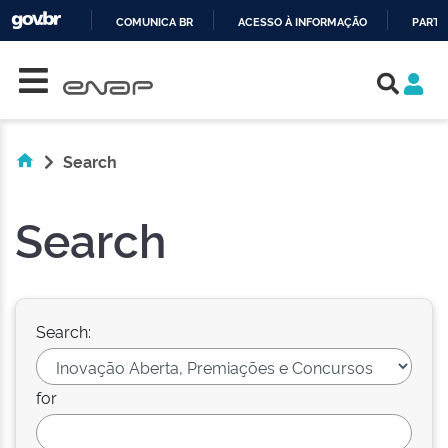
COMUNICA BR
ACESSO À INFORMAÇÃO
PARTI
Skip navigation
IR
PARA
O
CONTEÚDO
Search
Search
Search:
for