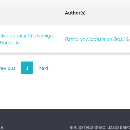
Author(s)
tivo popular Crediamigo:
Banco do Nordeste do Brasil S
 Nordeste
revious
1
next
LA
BIBLIOTECA GRACILIANO RAM