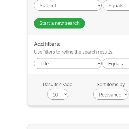
Start a new search
Add filters:
Use filters to refine the search results.
Results/Page
Sort items by