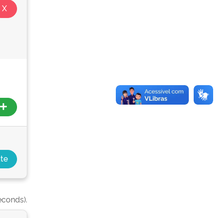
econds).