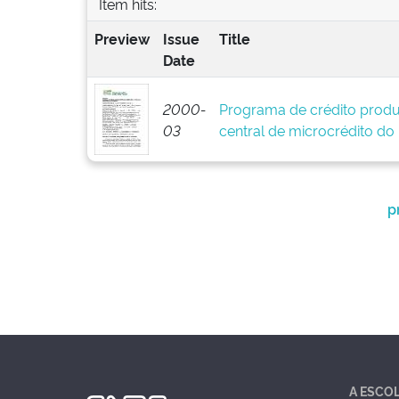
Item hits:
Preview
Issue
Title
Date
2000-
Programa de crédito produ
03
central de microcrédito do
p
A ESCO