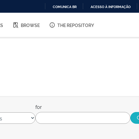
COMUNICA BR
ACESSO À INFORMAÇÃO
IR
PARA
ES
BROWSE
THE REPOSITORY
O
CONTEÚDO
for