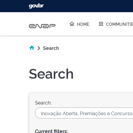
Skip navigation
HOME
COMMUNITI
Search
Search
Search:
Current filters: