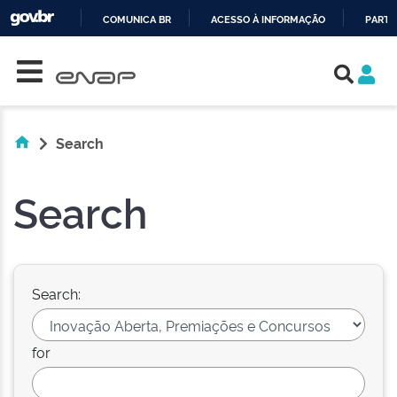
COMUNICA BR
ACESSO À INFORMAÇÃO
PARTI
Skip navigation
IR
PARA
O
CONTEÚDO
Search
Search
Search:
for