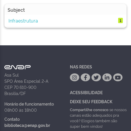
Subject
Infraestrutura
1
NAS REDES
Asa Sul
SPO Área Especial 2-A
CEP 70.610-900
ACESSIBILIDADE
Brasília/DF
DEIXE SEU FEEDBACK
Horário de funcionamento
Compartilhe conosco
se nossos
08h00 às 18h00
canais estão adequados pra
Contato
você? Elogios também são
biblioteca@enap.gov.br
super bem vindos!