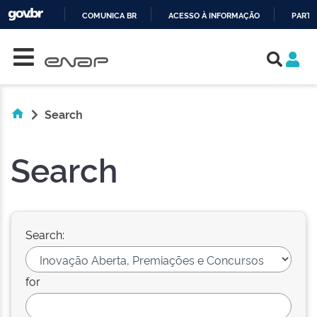
COMUNICA BR
ACESSO À INFORMAÇÃO
PARTI
Skip navigation
IR
PARA
O
CONTEÚDO
Search
Search
Search:
for