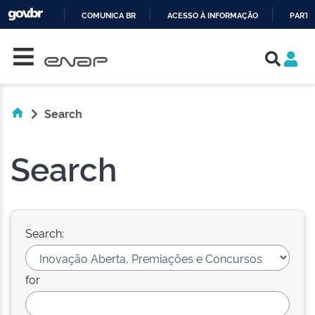
COMUNICA BR
ACESSO À INFORMAÇÃO
PARTI
Skip navigation
IR
PARA
O
CONTEÚDO
Search
Search
Search:
for