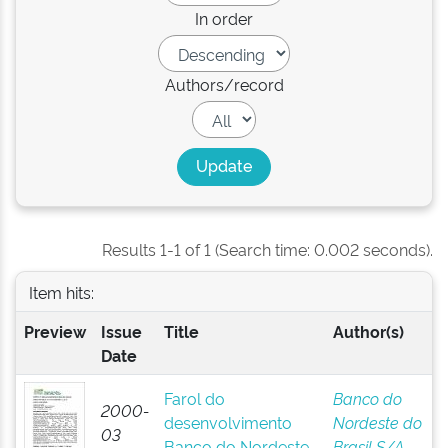
In order
Authors/record
Results 1-1 of 1 (Search time: 0.002 seconds).
Item hits:
Preview
Issue
Title
Author(s)
Date
Farol do
Banco do
2000-
desenvolvimento
Nordeste do
03
Banco do Nordeste
Brasil S/A