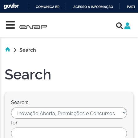
COMUNICA BR
ACESSO À INFORMAÇÃO
PARTI
Skip navigation
IR
PARA
O
CONTEÚDO
Search
Search
Search:
for