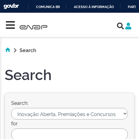
COMUNICA BR
ACESSO À INFORMAÇÃO
PARTI
Skip navigation
IR
PARA
O
CONTEÚDO
Search
Search
Search:
for