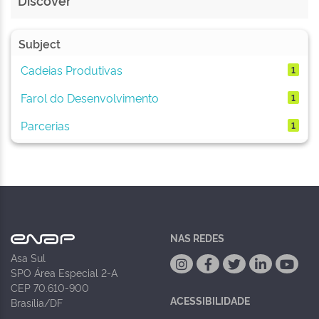
Discover
Subject
Cadeias Produtivas
1
Farol do Desenvolvimento
1
Parcerias
1
NAS REDES
Asa Sul
SPO Área Especial 2-A
CEP 70.610-900
ACESSIBILIDADE
Brasília/DF