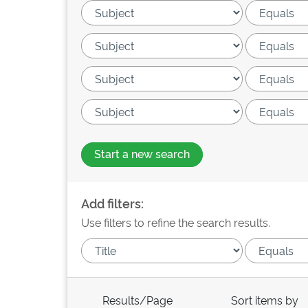
Start a new search
Add filters:
Use filters to refine the search results.
Results/Page
Sort items by