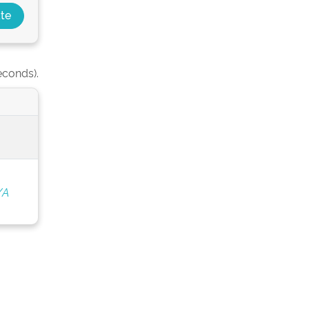
econds).
/A