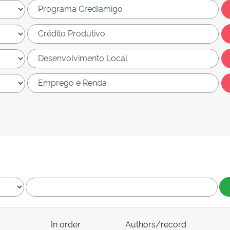
In order
Authors/record