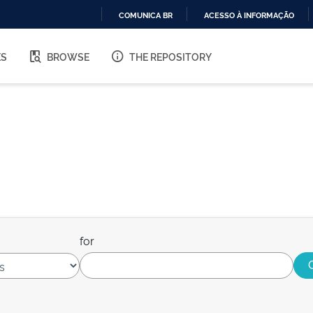
COMUNICA BR
ACESSO À INFORMAÇÃO
IR
PARA
ES
BROWSE
THE REPOSITORY
O
CONTEÚDO
for