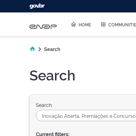
Skip navigation
HOME
COMMUNITI
Search
Search
Search:
Current filters: