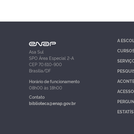
A ESCO
CURSO
Asa Sul
SPO Área Especial 2-A
SERVIÇ
CEP 70.610-900
Brasília/DF
PESQUI
ACONT
Horário de funcionamento
08h00 às 18h00
ACESSO
Contato
PERGUN
biblioteca@enap.gov.br
ESTATÍS