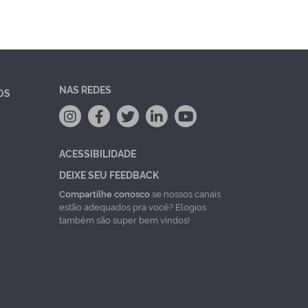
NAS REDES
OS
ACESSIBILIDADE
DEIXE SEU FEEDBACK
Compartilhe conosco
se nossos canais
estão adequados pra você? Elogios
também são super bem vindos!