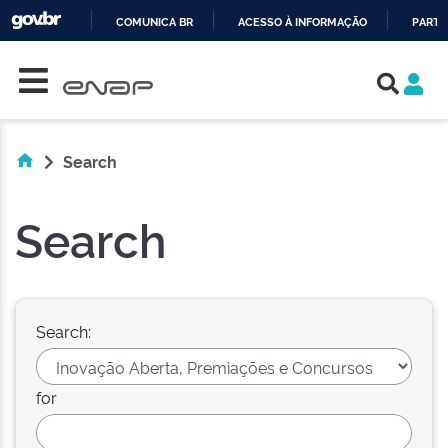
COMUNICA BR
ACESSO À INFORMAÇÃO
PARTI
Skip navigation
IR
PARA
O
CONTEÚDO
Search
Search
Search:
for