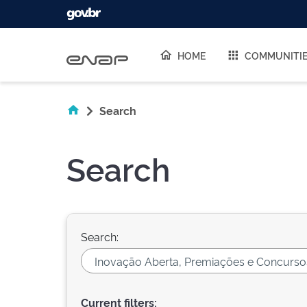
Skip navigation
HOME
COMMUNITI
Search
Search
Search:
Current filters: