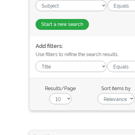
Start a new search
Add filters:
Use filters to refine the search results.
Results/Page
Sort items by