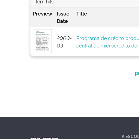
Item hits:
Preview
Issue
Title
Date
2000-
Programa de crédito produ
03
central de microcrédito do
p
A ESCO