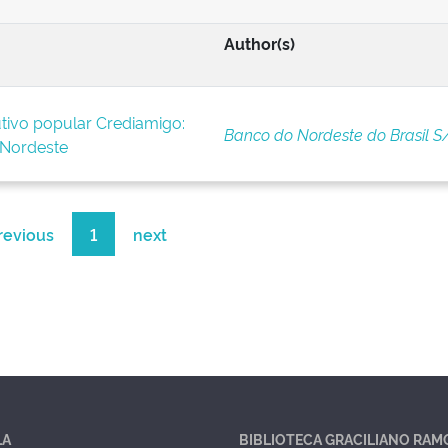
Author(s)
tivo popular Crediamigo:
Banco do Nordeste do Brasil S
 Nordeste
revious
1
next
LA
BIBLIOTECA GRACILIANO RAM