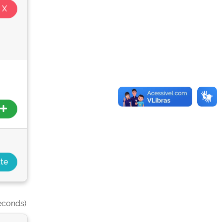
econds).