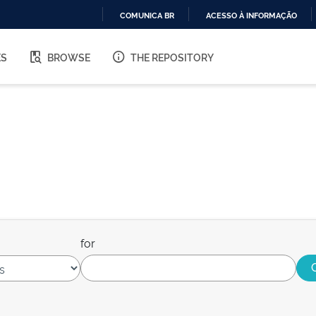
COMUNICA BR
ACESSO À INFORMAÇÃO
IR
PARA
ES
BROWSE
THE REPOSITORY
O
CONTEÚDO
for