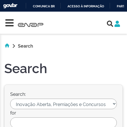
COMUNICA BR
ACESSO À INFORMAÇÃO
PARTI
Skip navigation
IR
PARA
O
CONTEÚDO
Search
Search
Search:
for