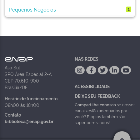
Pequenos Negócios
1
NAS REDES
Asa Sul
SPO Área Especial 2-A
CEP 70.610-900
ACESSIBILIDADE
Brasília/DF
DEIXE SEU FEEDBACK
Horário de funcionamento
Compartilhe conosco
se nossos
08h00 às 18h00
canais estão adequados pra
Contato
você? Elogios também são
biblioteca@enap.gov.br
super bem vindos!