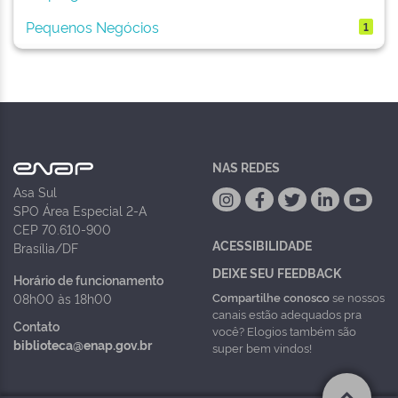
Pequenos Negócios
1
NAS REDES
Asa Sul
SPO Área Especial 2-A
CEP 70.610-900
ACESSIBILIDADE
Brasília/DF
DEIXE SEU FEEDBACK
Horário de funcionamento
Compartilhe conosco
se nossos
08h00 às 18h00
canais estão adequados pra
Contato
você? Elogios também são
biblioteca@enap.gov.br
super bem vindos!