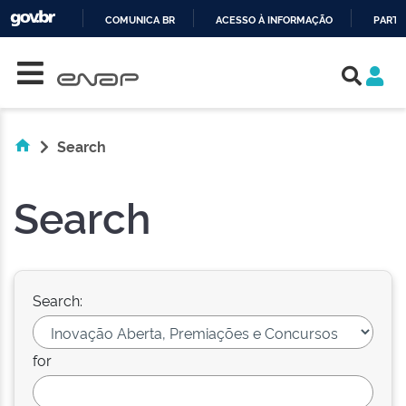
COMUNICA BR
ACESSO À INFORMAÇÃO
PARTI
Skip navigation
IR
PARA
O
CONTEÚDO
Search
Search
Search:
for