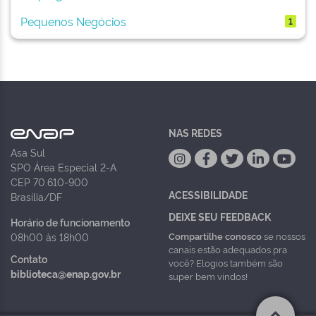
Pequenos Negócios
1
NAS REDES
Asa Sul
SPO Área Especial 2-A
CEP 70.610-900
ACESSIBILIDADE
Brasília/DF
DEIXE SEU FEEDBACK
Horário de funcionamento
Compartilhe conosco
se nossos
08h00 às 18h00
canais estão adequados pra
Contato
você? Elogios também são
biblioteca@enap.gov.br
super bem vindos!