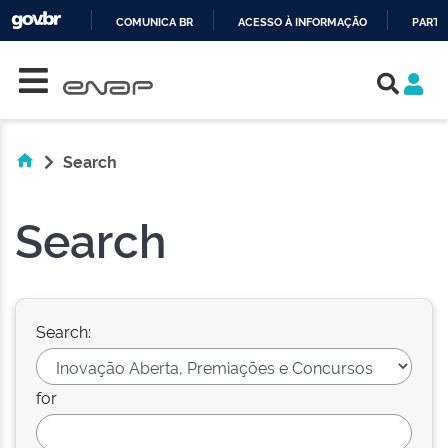
COMUNICA BR
ACESSO À INFORMAÇÃO
PARTI
Skip navigation
IR
PARA
O
CONTEÚDO
Search
Search
Search:
for