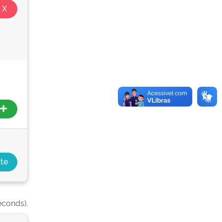
econds).