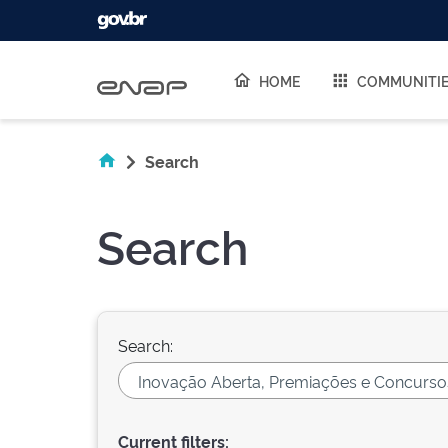
Skip navigation
HOME
COMMUNITI
Search
Search
Search:
Current filters: