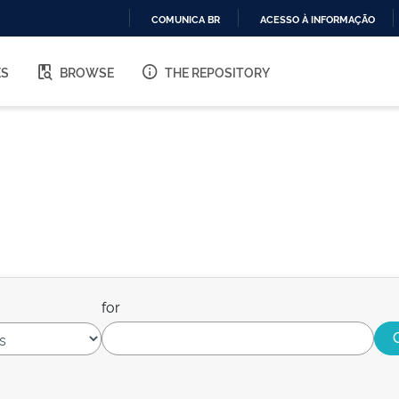
COMUNICA BR
ACESSO À INFORMAÇÃO
IR
PARA
ES
BROWSE
THE REPOSITORY
O
CONTEÚDO
for