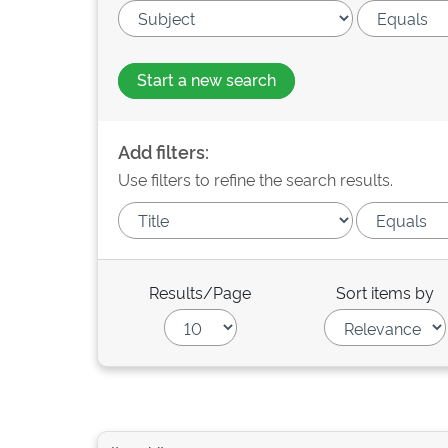
Start a new search
Add filters:
Use filters to refine the search results.
Results/Page
Sort items by