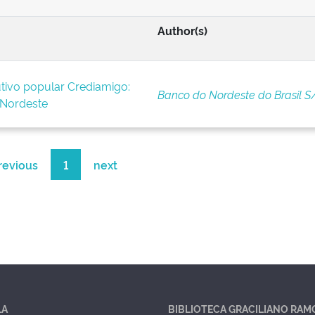
Author(s)
tivo popular Crediamigo:
Banco do Nordeste do Brasil S
 Nordeste
revious
1
next
LA
BIBLIOTECA GRACILIANO RAM