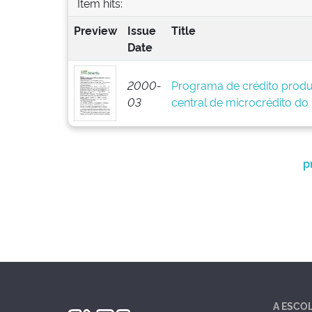
Item hits:
Preview
Issue
Title
Date
2000-
Programa de crédito produ
03
central de microcrédito do
p
A ESCO