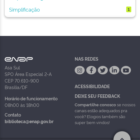
Simplificação
1
NAS REDES
Asa Sul
SPO Área Especial 2-A
CEP 70.610-900
ACESSIBILIDADE
Brasília/DF
DEIXE SEU FEEDBACK
Horário de funcionamento
Compartilhe conosco
se nossos
08h00 às 18h00
canais estão adequados pra
Contato
você? Elogios também são
biblioteca@enap.gov.br
super bem vindos!