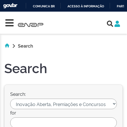
COMUNICA BR
ACESSO À INFORMAÇÃO
PARTI
Skip navigation
IR
PARA
O
CONTEÚDO
Search
Search
Search:
for